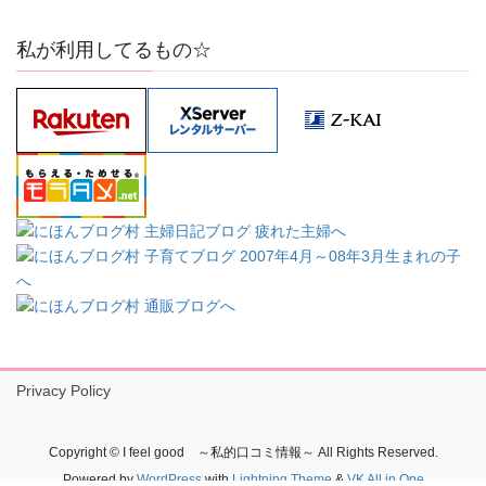
私が利用してるもの☆
Privacy Policy
Copyright © I feel good ～私的口コミ情報～ All Rights Reserved.
Powered by
WordPress
with
Lightning Theme
&
VK All in One