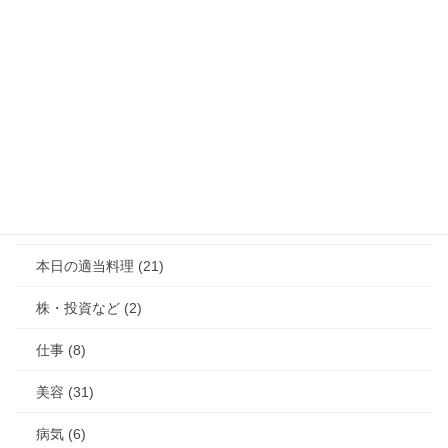
まだまだいろんなことに挑戦したい気持ちでいっぱいです。
サイト作り、勉強中。
◆アフィリエイト広告を利用しています◆
サイト内検索
カテゴリー
私 (203)
本日の適当料理 (21)
株・投資など (2)
仕事 (8)
美容 (31)
病気 (6)