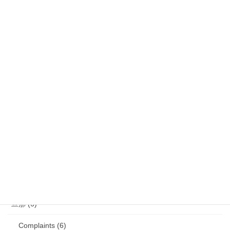
気になるニュース (28)
娘 (123)
娘日記 (16)
歯の矯正 (13)
目の病気 (12)
娘のアレルギー (16)
娘の成長・発達 (36)
塾・学習教材 (11)
2007年生まれの娘が読んだ本 (27)
旦那 (6)
Complaints (6)