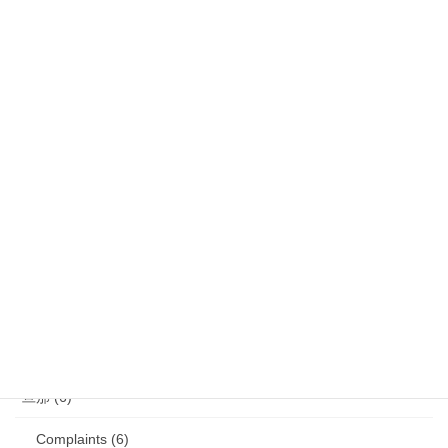
気になるニュース (28)
娘 (123)
娘日記 (16)
歯の矯正 (13)
目の病気 (12)
娘のアレルギー (16)
娘の成長・発達 (36)
塾・学習教材 (11)
2007年生まれの娘が読んだ本 (27)
旦那 (6)
Complaints (6)