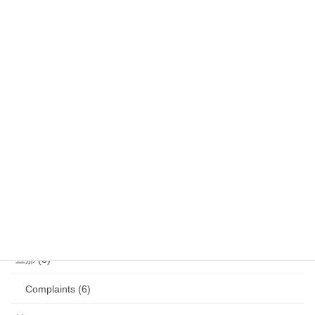
娘 (123)
娘日記 (16)
歯の矯正 (13)
目の病気 (12)
娘のアレルギー (16)
娘の成長・発達 (36)
塾・学習教材 (11)
2007年生まれの娘が読んだ本 (27)
旦那 (6)
Complaints (6)