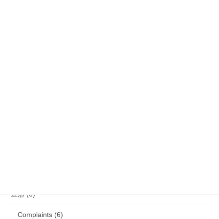
気になるニュース (28)
娘 (123)
娘日記 (16)
歯の矯正 (13)
目の病気 (12)
娘のアレルギー (16)
娘の成長・発達 (36)
塾・学習教材 (11)
2007年生まれの娘が読んだ本 (27)
旦那 (6)
Complaints (6)