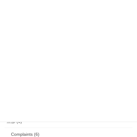
気になるニュース (28)
娘 (123)
娘日記 (16)
歯の矯正 (13)
目の病気 (12)
娘のアレルギー (16)
娘の成長・発達 (36)
塾・学習教材 (11)
2007年生まれの娘が読んだ本 (27)
旦那 (6)
Complaints (6)