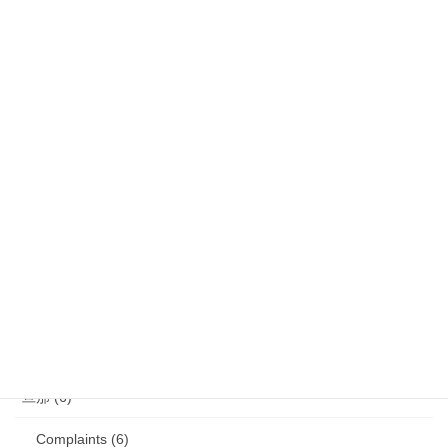
気になるニュース (28)
娘 (123)
娘日記 (16)
歯の矯正 (13)
目の病気 (12)
娘のアレルギー (16)
娘の成長・発達 (36)
塾・学習教材 (11)
2007年生まれの娘が読んだ本 (27)
旦那 (6)
Complaints (6)