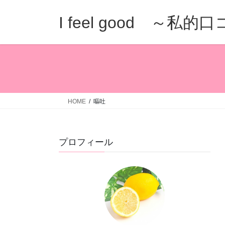
コ
ナ
ン
ビ
I feel good ～私
テ
ゲ
ン
ー
ツ
シ
へ
ョ
ス
ン
キ
に
ッ
移
HOME
嘔吐
プ
動
プロフィール