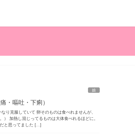
娘
腹痛・嘔吐・下痢）
かなり克服していて 卵そのものは食べれませんが、
。） 加熱し混じってるものは大体食べれるほどに。
と思ってました […]