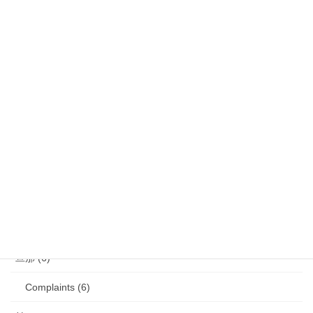
娘 (123)
娘日記 (16)
歯の矯正 (13)
目の病気 (12)
娘のアレルギー (16)
娘の成長・発達 (36)
塾・学習教材 (11)
2007年生まれの娘が読んだ本 (27)
旦那 (6)
Complaints (6)