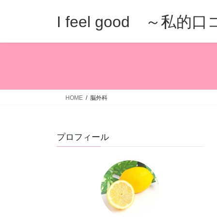
コ
ナ
ン
ビ
I feel good ～私
テ
ゲ
ン
ー
ツ
シ
へ
ョ
ス
ン
キ
に
ッ
移
HOME
脳外科
プ
動
プロフィール