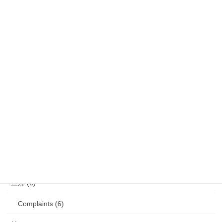
娘 (123)
娘日記 (16)
歯の矯正 (13)
目の病気 (12)
娘のアレルギー (16)
娘の成長・発達 (36)
塾・学習教材 (11)
2007年生まれの娘が読んだ本 (27)
旦那 (6)
Complaints (6)