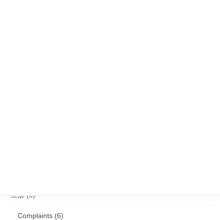
気になるニュース (28)
娘 (123)
娘日記 (16)
歯の矯正 (13)
目の病気 (12)
娘のアレルギー (16)
娘の成長・発達 (36)
塾・学習教材 (11)
2007年生まれの娘が読んだ本 (27)
旦那 (6)
Complaints (6)