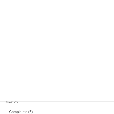
気になるニュース (28)
娘 (123)
娘日記 (16)
歯の矯正 (13)
目の病気 (12)
娘のアレルギー (16)
娘の成長・発達 (36)
塾・学習教材 (11)
2007年生まれの娘が読んだ本 (27)
旦那 (6)
Complaints (6)