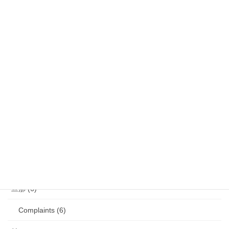
娘 (123)
娘日記 (16)
歯の矯正 (13)
目の病気 (12)
娘のアレルギー (16)
娘の成長・発達 (36)
塾・学習教材 (11)
2007年生まれの娘が読んだ本 (27)
旦那 (6)
Complaints (6)