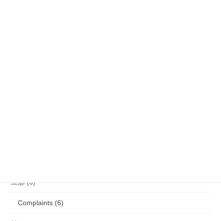
娘 (123)
娘日記 (16)
歯の矯正 (13)
目の病気 (12)
娘のアレルギー (16)
娘の成長・発達 (36)
塾・学習教材 (11)
2007年生まれの娘が読んだ本 (27)
旦那 (6)
Complaints (6)