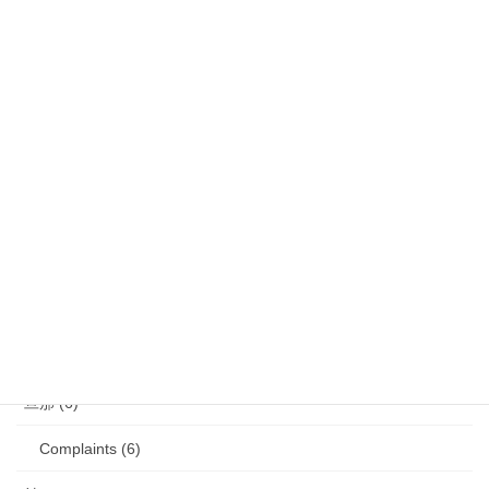
娘 (123)
娘日記 (16)
歯の矯正 (13)
目の病気 (12)
娘のアレルギー (16)
娘の成長・発達 (36)
塾・学習教材 (11)
2007年生まれの娘が読んだ本 (27)
旦那 (6)
Complaints (6)