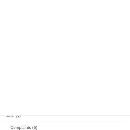
気になるニュース (28)
娘 (123)
娘日記 (16)
歯の矯正 (13)
目の病気 (12)
娘のアレルギー (16)
娘の成長・発達 (36)
塾・学習教材 (11)
2007年生まれの娘が読んだ本 (27)
旦那 (6)
Complaints (6)