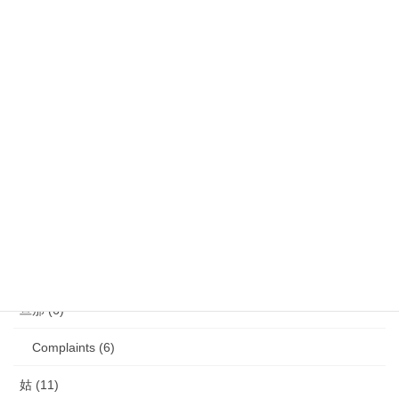
娘 (123)
娘日記 (16)
歯の矯正 (13)
目の病気 (12)
娘のアレルギー (16)
娘の成長・発達 (36)
塾・学習教材 (11)
2007年生まれの娘が読んだ本 (27)
旦那 (6)
Complaints (6)
姑 (11)