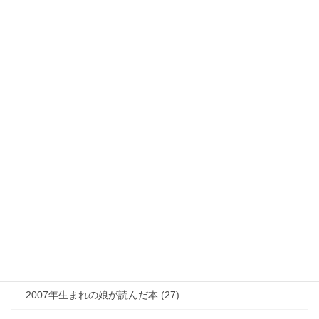
私が読んだ本 (6)
気になるニュース (28)
娘 (123)
娘日記 (16)
歯の矯正 (13)
目の病気 (12)
娘のアレルギー (16)
娘の成長・発達 (36)
塾・学習教材 (11)
2007年生まれの娘が読んだ本 (27)