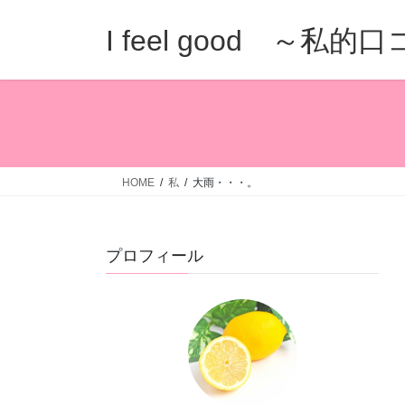
コ
ナ
ン
ビ
I feel good ～私
テ
ゲ
ン
ー
ツ
シ
へ
ョ
ス
ン
キ
に
ッ
移
HOME
私
大雨・・・。
プ
動
プロフィール