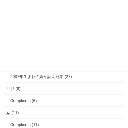
娘日記 (16)
歯の矯正 (13)
目の病気 (12)
娘のアレルギー (16)
娘の成長・発達 (36)
塾・学習教材 (11)
2007年生まれの娘が読んだ本 (27)
旦那 (6)
Complaints (6)
姑 (11)
Complaints (11)