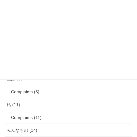
歯の矯正 (13)
目の病気 (12)
娘のアレルギー (16)
娘の成長・発達 (36)
塾・学習教材 (11)
2007年生まれの娘が読んだ本 (27)
旦那 (6)
Complaints (6)
姑 (11)
Complaints (11)
みんなもの (14)