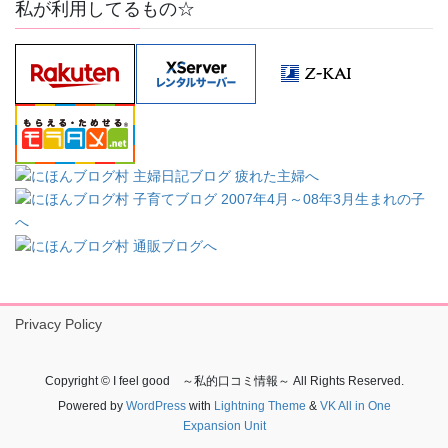
私が利用してるもの☆
Privacy Policy
Copyright © I feel good ～私的口コミ情報～ All Rights Reserved.
Powered by
WordPress
with
Lightning Theme
&
VK All in One
Expansion Unit