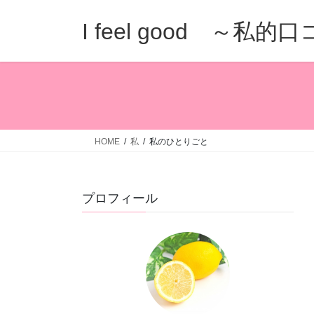
コ
ナ
ン
ビ
I feel good ～私
テ
ゲ
ン
ー
ツ
シ
へ
ョ
ス
ン
キ
に
ッ
移
HOME
私
私のひとりごと
プ
動
プロフィール