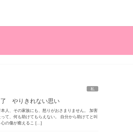
私
満了 やりきれない思い
者本人、その家族にも、怒りがおさまりません。 加害
たって、何も助けてもらえない。 自分から助けてと叫
心の傷が癒えるこ […]