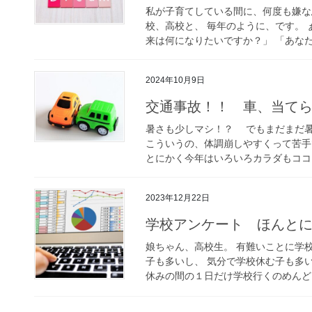
私が子育てしている間に、何度も嫌な
校、高校と、 毎年のように、です。
来は何になりたいですか？」 「あなた
2024年10月9日
交通事故！！ 車、当て
暑さも少しマシ！？ でもまだまだ暑
こういうの、体調崩しやすくって苦
とにかく今年はいろいろカラダもココロ
2023年12月22日
学校アンケート ほんと
娘ちゃん、高校生。 有難いことに学
子も多いし、 気分で学校休む子も多
休みの間の１日だけ学校行くのめんどく