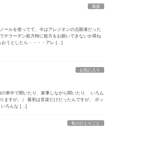
看護
ノールを使ってて、今はアレジオンの点眼液だった
でチラーヂン処方時に処方をお願いできないか尋ね
おうとしたら・・・・アレ […]
お気に入り
 通勤の車中で聞いたり、家事しながら聞いたり、 いろん
りますが。） 最初は音楽だけだったんですが、 ポッ
ろんな […]
私のひとりごと
？