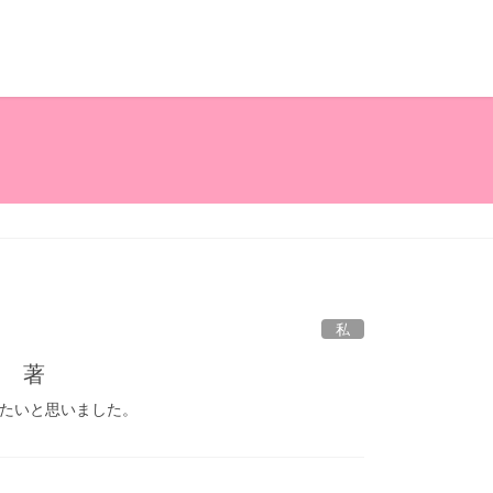
私
子 著
たいと思いました。