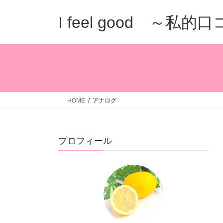
コ
ナ
ン
ビ
I feel good ～私
テ
ゲ
ン
ー
ツ
シ
へ
ョ
ス
ン
キ
に
ッ
移
HOME
アナログ
プ
動
プロフィール