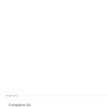
気になるニュース (28)
娘 (123)
娘日記 (16)
歯の矯正 (13)
目の病気 (12)
娘のアレルギー (16)
娘の成長・発達 (36)
塾・学習教材 (11)
2007年生まれの娘が読んだ本 (27)
旦那 (6)
Complaints (6)