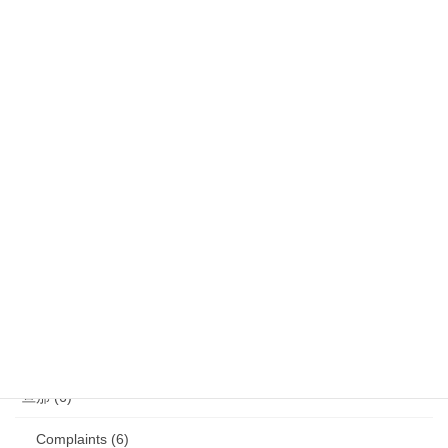
気になるニュース (28)
娘 (123)
娘日記 (16)
歯の矯正 (13)
目の病気 (12)
娘のアレルギー (16)
娘の成長・発達 (36)
塾・学習教材 (11)
2007年生まれの娘が読んだ本 (27)
旦那 (6)
Complaints (6)