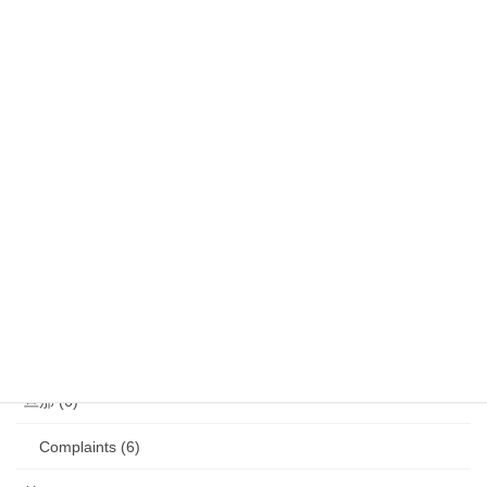
娘 (123)
娘日記 (16)
歯の矯正 (13)
目の病気 (12)
娘のアレルギー (16)
娘の成長・発達 (36)
塾・学習教材 (11)
2007年生まれの娘が読んだ本 (27)
旦那 (6)
Complaints (6)