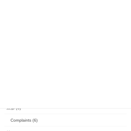
娘 (123)
娘日記 (16)
歯の矯正 (13)
目の病気 (12)
娘のアレルギー (16)
娘の成長・発達 (36)
塾・学習教材 (11)
2007年生まれの娘が読んだ本 (27)
旦那 (6)
Complaints (6)