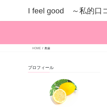
コ
ナ
ン
ビ
I feel good ～私
テ
ゲ
ン
ー
ツ
シ
へ
ョ
ス
ン
キ
に
ッ
移
HOME
奥歯
プ
動
プロフィール