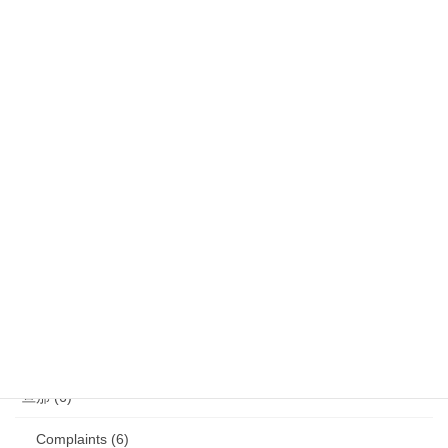
気になるニュース (28)
娘 (123)
娘日記 (16)
歯の矯正 (13)
目の病気 (12)
娘のアレルギー (16)
娘の成長・発達 (36)
塾・学習教材 (11)
2007年生まれの娘が読んだ本 (27)
旦那 (6)
Complaints (6)