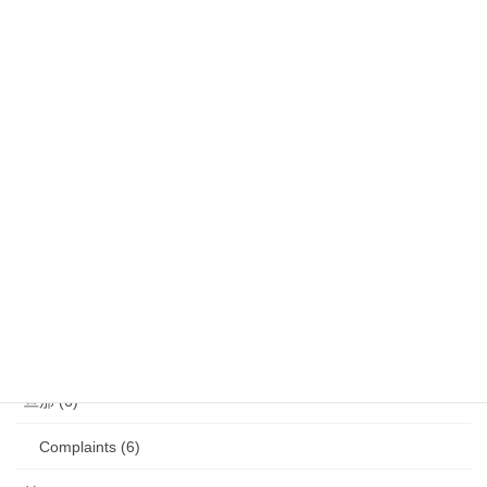
娘 (123)
娘日記 (16)
歯の矯正 (13)
目の病気 (12)
娘のアレルギー (16)
娘の成長・発達 (36)
塾・学習教材 (11)
2007年生まれの娘が読んだ本 (27)
旦那 (6)
Complaints (6)