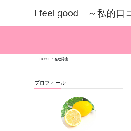
コ
ナ
ン
ビ
I feel good ～私
テ
ゲ
ン
ー
ツ
シ
へ
ョ
ス
ン
キ
に
ッ
移
HOME
発達障害
プ
動
プロフィール