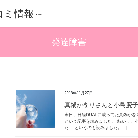
的口コミ情報～
発達障害
2018年11月27日
真鍋かをりさんと小島慶
今日、日経DUALに載ってた真鍋かを
という記事を読みました。 続いて、小
た” というのも読みました。 […]