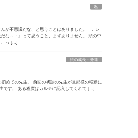
私
なんか不思議だな、と思うことはありました。 テレ
歌だな～・』って思うこと、まずありません。 頭の中
っ […]
娘の成長・発達
た初めての先生。 前回の初診の先生が旦那様の転勤に
です。 ある程度はカルテに記入してくれて […]