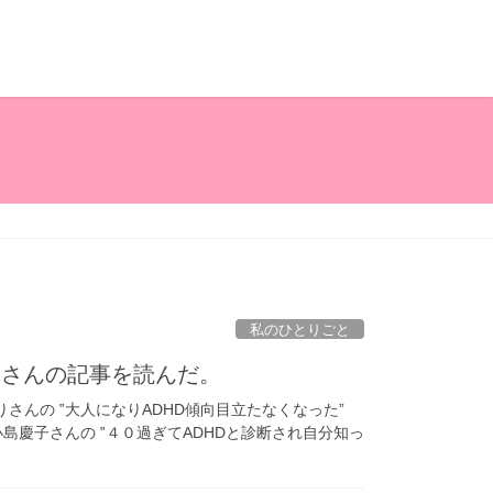
私のひとりごと
子さんの記事を読んだ。
りさんの ‟大人になりADHD傾向目立たなくなった”
島慶子さんの ‟４０過ぎてADHDと診断され自分知っ