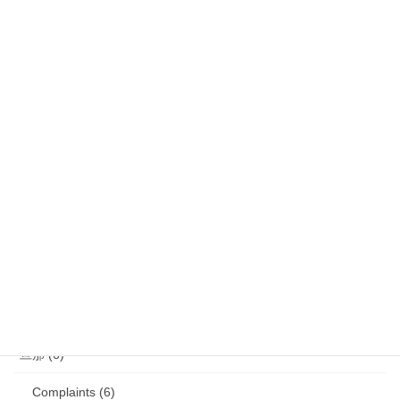
気になるニュース (28)
娘 (123)
娘日記 (16)
歯の矯正 (13)
目の病気 (12)
娘のアレルギー (16)
娘の成長・発達 (36)
塾・学習教材 (11)
2007年生まれの娘が読んだ本 (27)
旦那 (6)
Complaints (6)