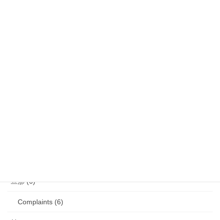
娘 (123)
娘日記 (16)
歯の矯正 (13)
目の病気 (12)
娘のアレルギー (16)
娘の成長・発達 (36)
塾・学習教材 (11)
2007年生まれの娘が読んだ本 (27)
旦那 (6)
Complaints (6)