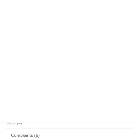
気になるニュース (28)
娘 (123)
娘日記 (16)
歯の矯正 (13)
目の病気 (12)
娘のアレルギー (16)
娘の成長・発達 (36)
塾・学習教材 (11)
2007年生まれの娘が読んだ本 (27)
旦那 (6)
Complaints (6)