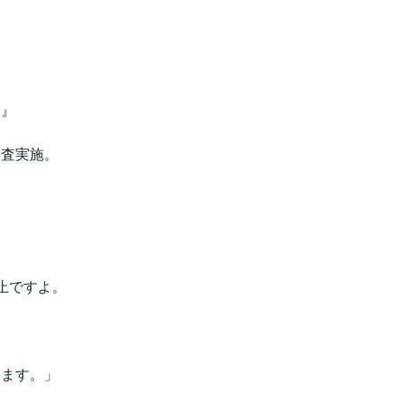
。
。』
検査実施。
止ですよ。
めます。」