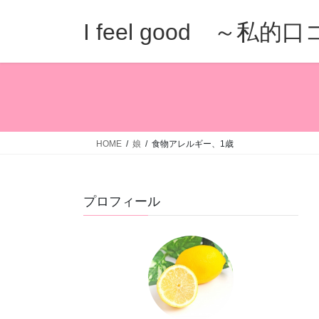
コ
ナ
ン
ビ
I feel good ～私
テ
ゲ
ン
ー
ツ
シ
へ
ョ
ス
ン
キ
に
ッ
移
HOME
娘
食物アレルギー、1歳
プ
動
プロフィール