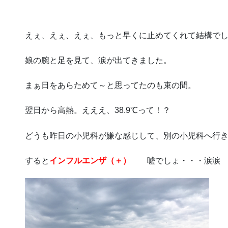
えぇ、えぇ、えぇ、もっと早くに止めてくれて結構で
娘の腕と足を見て、涙が出てきました。
まぁ日をあらためて～と思ってたのも束の間。
翌日から高熱。えええ、38.9℃って！？
どうも昨日の小児科が嫌な感じして、別の小児科へ行
すると
インフルエンザ（＋）
嘘でしょ・・・涙涙