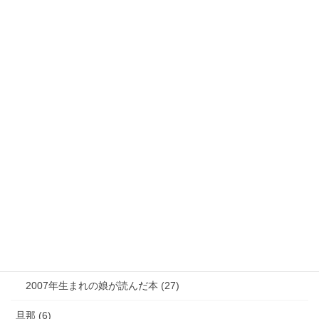
私が読んだ本 (6)
気になるニュース (28)
娘 (123)
娘日記 (16)
歯の矯正 (13)
目の病気 (12)
娘のアレルギー (16)
娘の成長・発達 (36)
塾・学習教材 (11)
2007年生まれの娘が読んだ本 (27)
旦那 (6)