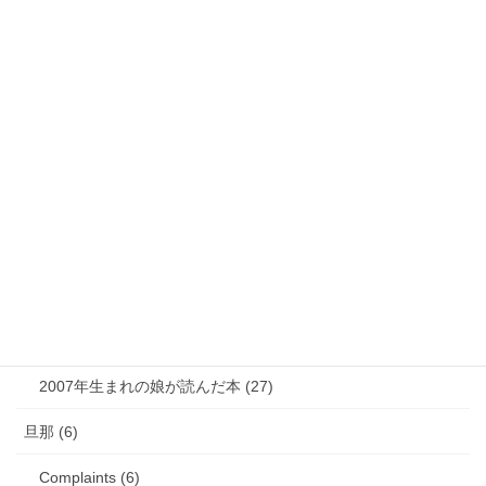
気になるニュース (28)
娘 (123)
娘日記 (16)
歯の矯正 (13)
目の病気 (12)
娘のアレルギー (16)
娘の成長・発達 (36)
塾・学習教材 (11)
2007年生まれの娘が読んだ本 (27)
旦那 (6)
Complaints (6)