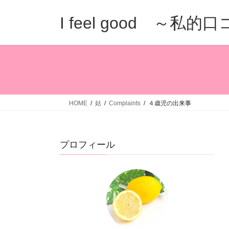
コ
ナ
ン
ビ
I feel good ～私
テ
ゲ
ン
ー
ツ
シ
へ
ョ
ス
ン
キ
に
ッ
移
HOME
姑
Complaints
４歳児の出来事
プ
動
プロフィール