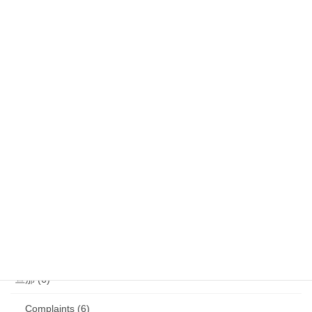
気になるニュース (28)
娘 (123)
娘日記 (16)
歯の矯正 (13)
目の病気 (12)
娘のアレルギー (16)
娘の成長・発達 (36)
塾・学習教材 (11)
2007年生まれの娘が読んだ本 (27)
旦那 (6)
Complaints (6)