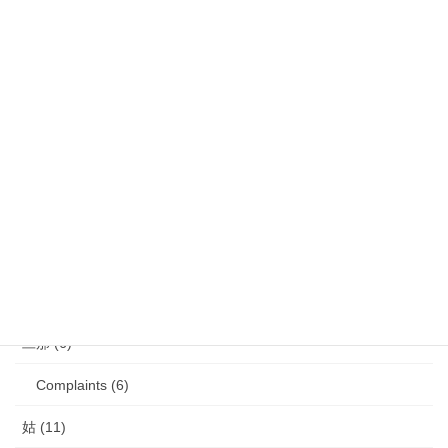
娘 (123)
娘日記 (16)
歯の矯正 (13)
目の病気 (12)
娘のアレルギー (16)
娘の成長・発達 (36)
塾・学習教材 (11)
2007年生まれの娘が読んだ本 (27)
旦那 (6)
Complaints (6)
姑 (11)