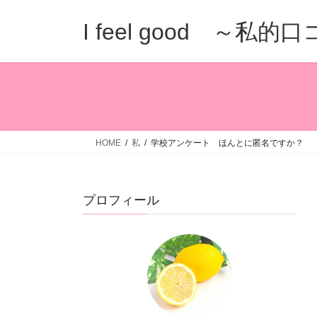
コ
ナ
ン
ビ
I feel good ～私
テ
ゲ
ン
ー
ツ
シ
へ
ョ
ス
ン
キ
に
ッ
移
HOME
私
学校アンケート ほんとに匿名ですか？
プ
動
プロフィール