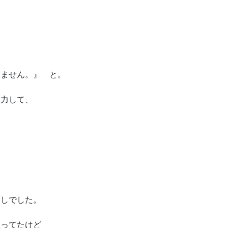
りません。』 と。
入力して、
渡しでした。
思ってたけど