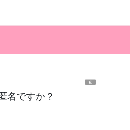
私
匿名ですか？