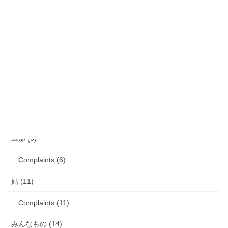
歯の矯正 (13)
目の病気 (12)
娘のアレルギー (16)
娘の成長・発達 (36)
塾・学習教材 (11)
2007年生まれの娘が読んだ本 (27)
旦那 (6)
Complaints (6)
姑 (11)
Complaints (11)
みんなもの (14)