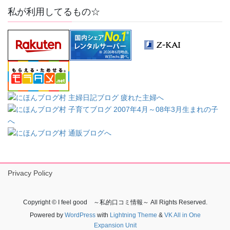
私が利用してるもの☆
Privacy Policy
Copyright © I feel good ～私的口コミ情報～ All Rights Reserved.
Powered by
WordPress
with
Lightning Theme
&
VK All in One
Expansion Unit