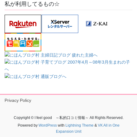
私が利用してるもの☆
Privacy Policy
Copyright © I feel good ～私的口コミ情報～ All Rights Reserved.
Powered by
WordPress
with
Lightning Theme
&
VK All in One
Expansion Unit