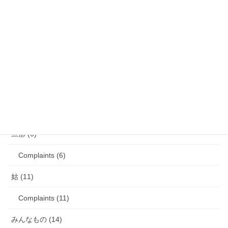
歯の矯正 (13)
目の病気 (12)
娘のアレルギー (16)
娘の成長・発達 (36)
塾・学習教材 (11)
2007年生まれの娘が読んだ本 (27)
旦那 (6)
Complaints (6)
姑 (11)
Complaints (11)
みんなもの (14)